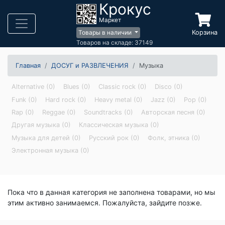
Крокус
Маркет
Корзина
Товары в наличии
Товаров на складе: 37149
Главная
ДОСУГ и РАЗВЛЕЧЕНИЯ
Музыка
Alternative (0)
Blues (0)
Classic rock (0)
Disco (0)
Funk (0)
Hard rock (0)
Heavy metal (0)
Jazz (0)
Pop (0)
Rap (0)
Reggae (0)
Soundtracks (0)
Авторская песня (0)
Другая музыка (0)
Классическая музыка (0)
Музыка для детей (0)
Русский рок (0)
Фолк, этника (0)
Электронная музыка (0)
Пока что в данная категория не заполнена товарами, но мы
этим активно занимаемся. Пожалуйста, зайдите позже.