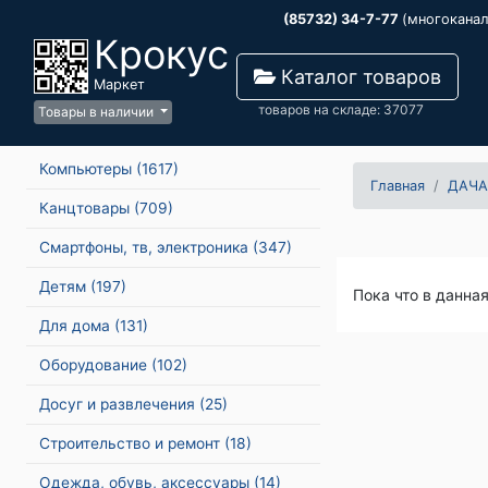
(85732) 34-7-77
(многокана
Крокус
Каталог товаров
Маркет
товаров на складе: 37077
Товары в наличии
Компьютеры
(1617)
Главная
ДАЧА
Канцтовары
(709)
Смартфоны, тв, электроника
(347)
Детям
(197)
Пока что в данна
Для дома
(131)
Оборудование
(102)
Досуг и развлечения
(25)
Строительство и ремонт
(18)
Одежда, обувь, аксессуары
(14)