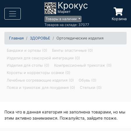
Крокус
Маркет
Корзина
Товары в наличии
Товаров на складе: 37077
Главная
ЗДОРОВЬЕ
Ортопедические изделия
Бандажи и ортезы (0)
Бинты эластичные (0)
Изделия для сенсорной интеграции (0)
Изделия для стопы (0)
Компрессионный трикотаж (0)
Корсеты и корректоры осанки (0)
Лечебные согревающие изделия (0)
Обувь (0)
Пояса и трикотаж для похудения (0)
Стельки (0)
Пока что в данная категория не заполнена товарами, но мы
этим активно занимаемся. Пожалуйста, зайдите позже.