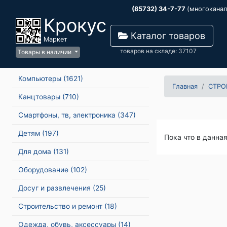
(85732) 34-7-77
(многокана
Крокус
Каталог товаров
Маркет
товаров на складе: 37107
Товары в наличии
Компьютеры
(1621)
Главная
СТРО
Канцтовары
(710)
Смартфоны, тв, электроника
(347)
Детям
(197)
Пока что в данна
Для дома
(131)
Оборудование
(102)
Досуг и развлечения
(25)
Строительство и ремонт
(18)
Одежда, обувь, аксессуары
(14)