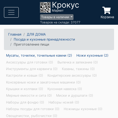
Крокус
Маркет
Корзина
Товары в наличии
Товаров на складе: 37077
Главная
ДЛЯ ДОМА
Посуда и кухонные принадлежности
Приготовление пищи
Мусаты, точилки, точильные камни (2)
Ножи кухонные (2)
Аксессуары для готовки (0)
Выпечка и запекание (0)
Инструменты для карвинга (0)
Казаны, тажины (0)
Кастрюли и ковши (0)
Кондитерские аксессуары (0)
Консервные ножи и закаточные машинки (0)
Крышки и колпаки (0)
Кухонная навеска (0)
Мерные емкости и сита (0)
Миски и дуршлаги (0)
Наборы для фондю (0)
Наборы ножей (0)
Наборы посуды для готовки (0)
Ножницы кухонные (0)
Овощечистки, рыбочистки (0)