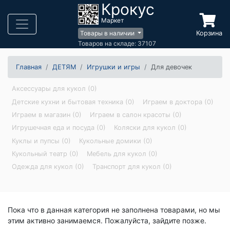
Крокус
Маркет
Корзина
Товары в наличии
Товаров на складе: 37107
Главная
ДЕТЯМ
Игрушки и игры
Для девочек
Аксессуары для кукол (0)
Детские кухни и бытовая техника (0)
Играем в доктора (0)
Играем в магазин (0)
Играем в салон красоты (0)
Игрушечная еда и посуда (0)
Коляски для кукол (0)
Куклы и пупсы (0)
Кукольные домики (0)
Кукольный театр (0)
Мебель для кукол (0)
Одежда для кукол (0)
Транспорт для кукол (0)
Пока что в данная категория не заполнена товарами, но мы
этим активно занимаемся. Пожалуйста, зайдите позже.