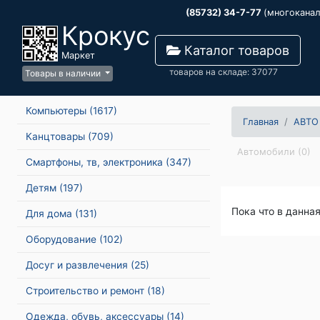
(85732) 34-7-77
(многокана
Крокус
Каталог товаров
Маркет
товаров на складе: 37077
Товары в наличии
Компьютеры
(1617)
Главная
АВТО
Канцтовары
(709)
Автомобили (0)
Смартфоны, тв, электроника
(347)
Детям
(197)
Пока что в данна
Для дома
(131)
Оборудование
(102)
Досуг и развлечения
(25)
Строительство и ремонт
(18)
Одежда, обувь, аксессуары
(14)