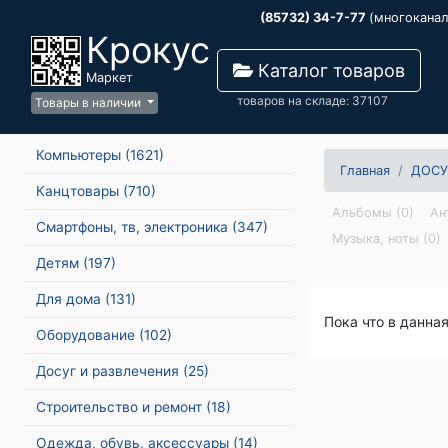
(85732) 34-7-77
(многокана
Крокус
Каталог товаров
Маркет
товаров на складе: 37107
Товары в наличии
Компьютеры
(1621)
Главная
ДОСУ
Канцтовары
(710)
Альбомы (0)
Ан
Смартфоны, тв, электроника
(347)
Музыка, ноты (0)
Детям
(197)
Для дома
(131)
Пока что в данна
Оборудование
(102)
Досуг и развлечения
(25)
Строительство и ремонт
(18)
Одежда, обувь, аксессуары
(14)