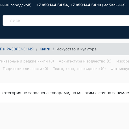
льный городской)
+7 959 144 54 54, +7 959 144 54 13
(мобильные)
Г и РАЗВЛЕЧЕНИЯ
Книги
Искусство и культура
тикварные и редкие книги (0)
Архитектура и зодчество (0)
Изобра
Творческие личности (0)
Театр, кино, телевидение (0)
Фотоискус
я категория не заполнена товарами, но мы этим активно занима