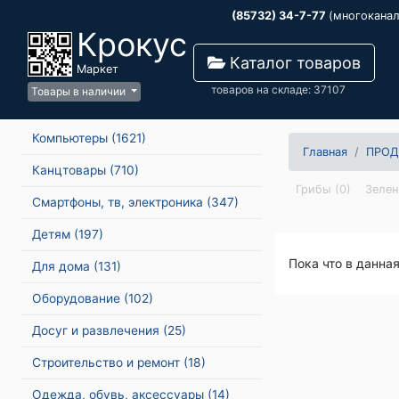
(85732) 34-7-77
(многокана
Крокус
Каталог товаров
Маркет
товаров на складе: 37107
Товары в наличии
Компьютеры
(1621)
Главная
ПРОД
Канцтовары
(710)
Грибы (0)
Зелен
Смартфоны, тв, электроника
(347)
Детям
(197)
Пока что в данна
Для дома
(131)
Оборудование
(102)
Досуг и развлечения
(25)
Строительство и ремонт
(18)
Одежда, обувь, аксессуары
(14)