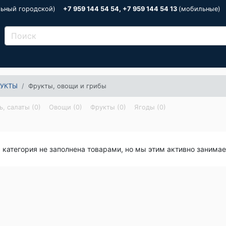
льный городской)
+7 959 144 54 54, +7 959 144 54 13
(мобильные)
УКТЫ
Фрукты, овощи и грибы
ь, салаты (0)
Овощи (0)
Фрукты (0)
Ягоды (0)
я категория не заполнена товарами, но мы этим активно занима