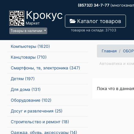
(85732) 34-7-77
(многокана
Крокус
Каталог товаров
Маркет
товаров на складе: 37103
Товары в наличии
Компьютеры
(1620)
Главная
ОБОР
Канцтовары
(710)
Автоматика и ко
Смартфоны, тв, электроника
(347)
Детям
(197)
Пока что в данна
Для дома
(131)
Оборудование
(102)
Досуг и развлечения
(25)
Строительство и ремонт
(18)
Одежда, обувь, аксессуары
(14)