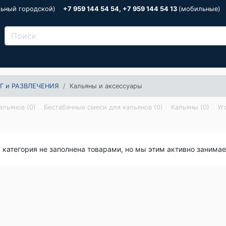
льный городской)
+7 959 144 54 54, +7 959 144 54 13
(мобильные)
Г и РАЗВЛЕЧЕНИЯ
Кальяны и аксессуары
альянов (0)
Бестабачные смеси для кальянов (0)
Кальяны (0)
Уг
я категория не заполнена товарами, но мы этим активно занима