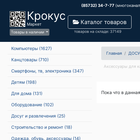
(85732) 34-7-77
(многокана
Крокус
Каталог товаров
Маркет
товаров на складе: 37149
Товары в наличии
Компьютеры
(1627)
Главная
ДОСУ
Канцтовары
(710)
Аксессуары для к
Смартфоны, тв, электроника
(347)
Детям
(198)
Пока что в данна
Для дома
(131)
Оборудование
(102)
Досуг и развлечения
(25)
Строительство и ремонт
(18)
Одежда, обувь, аксессуары
(14)