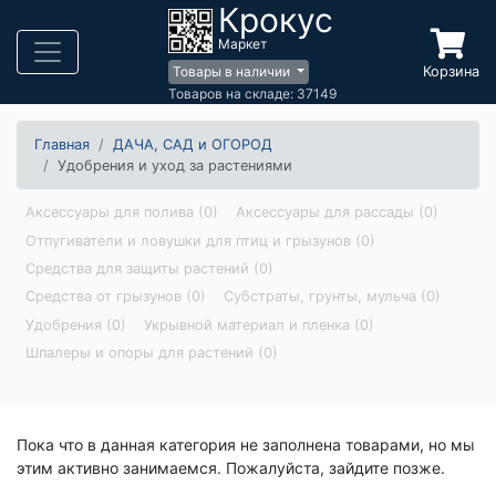
Крокус
Маркет
Корзина
Товары в наличии
Товаров на складе: 37149
Главная
ДАЧА, САД и ОГОРОД
Удобрения и уход за растениями
Аксессуары для полива (0)
Аксессуары для рассады (0)
Отпугиватели и ловушки для птиц и грызунов (0)
Средства для защиты растений (0)
Средства от грызунов (0)
Субстраты, грунты, мульча (0)
Удобрения (0)
Укрывной материал и пленка (0)
Шпалеры и опоры для растений (0)
Пока что в данная категория не заполнена товарами, но мы
этим активно занимаемся. Пожалуйста, зайдите позже.