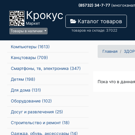
(85732) 34-7-77
(многокана
Крокус
Каталог товаров
Маркет
товаров на складе: 37022
Товары в наличии
Компьютеры
(1613)
Главная
ЗДОР
Канцтовары
(709)
Смартфоны, тв, электроника
(347)
Детям
(198)
Пока что в данна
Для дома
(131)
Оборудование
(102)
Досуг и развлечения
(25)
Строительство и ремонт
(18)
Одежда, обувь, аксессуары
(14)