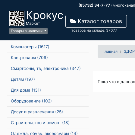
(85732) 34-7-77
(многокана
Крокус
Каталог товаров
Маркет
товаров на складе: 37077
Товары в наличии
Компьютеры
(1617)
Главная
ЗДОР
Канцтовары
(709)
Смартфоны, тв, электроника
(347)
Детям
(197)
Пока что в данна
Для дома
(131)
Оборудование
(102)
Досуг и развлечения
(25)
Строительство и ремонт
(18)
Одежда, обувь, аксессуары
(14)