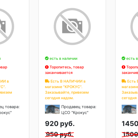
и
есть в наличии
есть в
овар
Торопитесь, товар
Торопи
заканчивается
заканчи
ИИ в
Есть В НАЛИЧИИ в
Есть 
С".
магазине "КРОКУС".
магазин
ивезем
Заказывайте, привезем
Заказыв
сегодня надом.
сегодня
ец товара:
Продавец товара:
рокус"
ЦСО "Крокус"
920 руб.
1450
950 руб.
1500