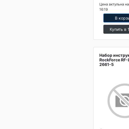
Цена актульна на
16:19
В корз
Купить в 
Набор инстру
RockForce RF-
2661-5