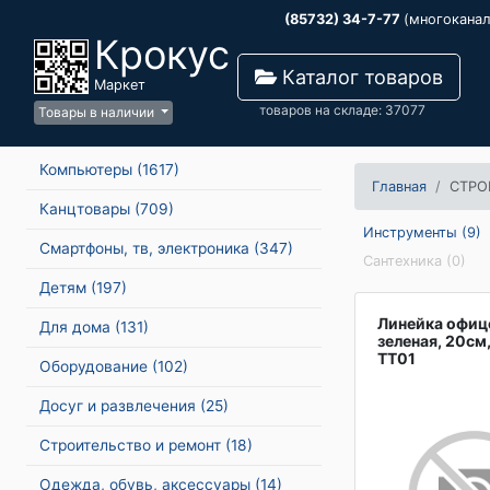
(85732) 34-7-77
(многокана
Крокус
Каталог товаров
Маркет
товаров на складе: 37077
Товары в наличии
Компьютеры
(1617)
Главная
СТРО
Канцтовары
(709)
Инструменты (9)
Смартфоны, тв, электроника
(347)
Сантехника (0)
Детям
(197)
Линейка офиц
Для дома
(131)
зеленая, 20см
ТТ01
Оборудование
(102)
Досуг и развлечения
(25)
Строительство и ремонт
(18)
Одежда, обувь, аксессуары
(14)