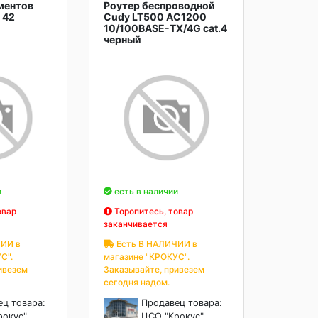
ментов
Роутер беспроводной
 42
Cudy LT500 AC1200
10/100BASE-TX/4G cat.4
черный
и
есть в наличии
овар
Торопитесь, товар
заканчивается
ИИ в
Есть В НАЛИЧИИ в
С".
магазине "КРОКУС".
ивезем
Заказывайте, привезем
сегодня надом.
ец товара:
Продавец товара:
рокус"
ЦСО "Крокус"