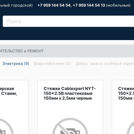
льный городской)
+7 959 144 54 54, +7 959 144 54 13
(мобильные)
ИТЕЛЬСТВО и РЕМОНТ
Электрика (9)
Водоснабжение (0)
Двери, окна и скобяные издел
ерская
Стяжки Cablexpert NYT-
Стяжки
, Стамм,
150x2.5B пластиковые
150x2.
150мм х 2,5мм черные
150мм 