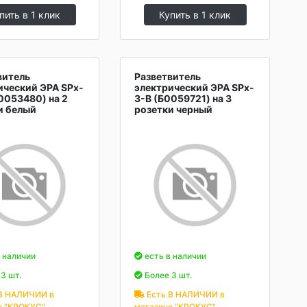
пить в 1 клик
Купить в 1 клик
витель
Разветвитель
ический ЭРА SPx-
электрический ЭРА SPx-
0053480) на 2
3-B (Б0059721) на 3
и белый
розетки черный
 наличии
есть в наличии
3 шт.
Более 3 шт.
В НАЛИЧИИ в
Есть В НАЛИЧИИ в
е "КРОКУС".
магазине "КРОКУС".