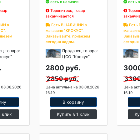
и
есть в наличии
есть в
овар
Торопитесь, товар
Торопи
заканчивается
заканчи
ИИ в
Есть В НАЛИЧИИ в
Есть 
С".
магазине "КРОКУС".
магазин
ивезем
Заказывайте, привезем
Заказыв
сегодня надом.
сегодня
ец товара:
Продавец товара:
рокус"
ЦСО "Крокус"
.
2800 руб.
3000
2850 руб.
3300
 08.08.2026
Цена актульна на 08.08.2026
Цена акт
16:19
16:19
ину
В корзину
1 клик
Купить в 1 клик
Ку