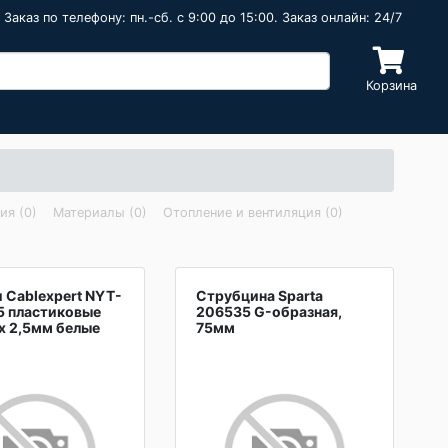
Заказ по телефону: пн.-сб. c 9:00 до 15:00. Заказ онлайн: 24/7
Корзина
ия (0)
Материалы (0)
Отопление и вентиляция (0)
 Cablexpert NYT-
Струбцина Sparta
5 пластиковые
206535 G-образная,
х 2,5мм белые
75мм