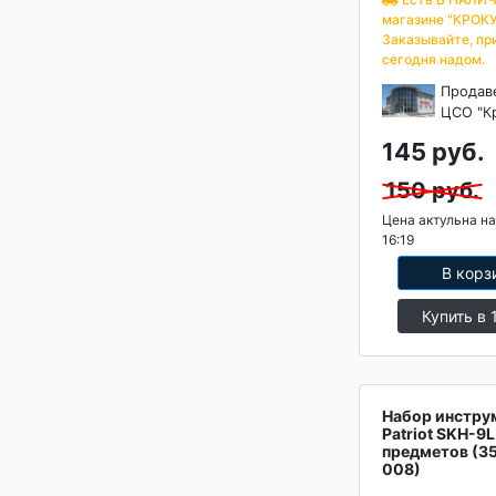
магазине "КРОКУ
Заказывайте, пр
сегодня надом.
Продав
ЦСО "К
145 руб.
150 руб.
Цена актульна на
16:19
В корз
Купить в 
Набор инстру
Patriot SKH-9L
предметов (3
008)