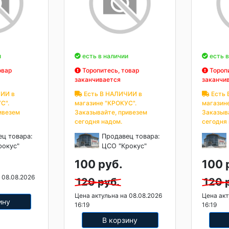
и
есть в наличии
есть в
овар
Торопитесь, товар
Торопи
заканчивается
заканчи
ИИ в
Есть В НАЛИЧИИ в
Есть 
С".
магазине "КРОКУС".
магазин
ивезем
Заказывайте, привезем
Заказыв
сегодня надом.
сегодня
ец товара:
Продавец товара:
рокус"
ЦСО "Крокус"
100 руб.
100 
 08.08.2026
120 руб.
120 
Цена актульна на 08.08.2026
Цена акт
ину
16:19
16:19
В корзину