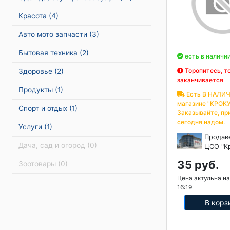
Красота
(4)
Авто мото запчасти
(3)
Бытовая техника
(2)
есть в наличи
Торопитесь, т
Здоровье
(2)
заканчивается
Продукты
(1)
Есть В НАЛИЧ
магазине "КРОКУ
Спорт и отдых
(1)
Заказывайте, пр
сегодня надом.
Услуги
(1)
Продав
Дача, сад и огород
(0)
ЦСО "К
35 руб.
Зоотовары
(0)
Цена актульна на
16:19
В корз