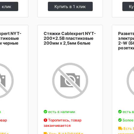
1 клик
Купить в 1 клик
Ку
xpert NYT-
Стяжки Cablexpert NYT-
Развет
стиковые
200x2.5B пластиковые
электр
м черные
200мм х 2,5мм белые
2-W (Б
розетк
и
есть в наличии
есть в
овар
Торопитесь, товар
Более 
заканчивается
Есть 
ИИ в
Есть В НАЛИЧИИ в
магазин