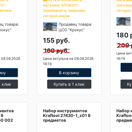
С".
магазине "КРОКУС".
Заказыв
ивезем
Заказывайте, привезем
сегодня
сегодня надом.
ец товара:
Продавец товара:
рокус"
ЦСО "Крокус"
180 
155 руб.
200 
160 руб.
Цена акт
 08.08.2026
Цена актульна на 08.08.2026
16:19
16:19
ину
В корзину
1 клик
Купить в 1 клик
Ку
ментов
Набор инструментов
Набор 
 9
Kraftool 27430-1_z01 8
Kraftoo
50 002
предметов
предме