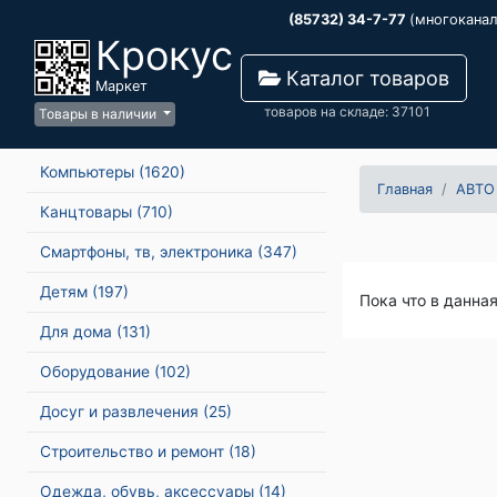
(85732) 34-7-77
(многокана
Крокус
Каталог товаров
Маркет
товаров на складе: 37101
Товары в наличии
Компьютеры
(1620)
Главная
АВТО
Канцтовары
(710)
Смартфоны, тв, электроника
(347)
Детям
(197)
Пока что в данна
Для дома
(131)
Оборудование
(102)
Досуг и развлечения
(25)
Строительство и ремонт
(18)
Одежда, обувь, аксессуары
(14)