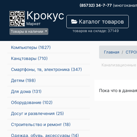
(85732) 34-7-77
(многокана
Крокус
Каталог товаров
Маркет
товаров на складе: 37149
Товары в наличии
Компьютеры
(1627)
Главная
СТРО
Канцтовары
(710)
Канализационные 
Смартфоны, тв, электроника
(347)
Детям
(198)
Пока что в данна
Для дома
(131)
Оборудование
(102)
Досуг и развлечения
(25)
Строительство и ремонт
(18)
Одежда, обувь, аксессуары
(14)