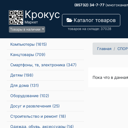
(85732) 34-7-77
(многокана
Крокус
Каталог товаров
Маркет
товаров на складе: 37028
Товары в наличии
Компьютеры
(1615)
Главная
СПОР
Канцтовары
(709)
Смартфоны, тв, электроника
(347)
Детям
(198)
Пока что в данна
Для дома
(131)
Оборудование
(102)
Досуг и развлечения
(25)
Строительство и ремонт
(18)
Одежда, обувь, аксессуары
(14)