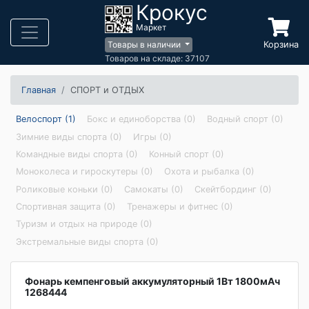
Крокус
Маркет
Корзина
Товары в наличии
Товаров на складе: 37107
Главная
СПОРТ и ОТДЫХ
Велоспорт (1)
Бокс и единоборства (0)
Водный спорт (0)
Зимние виды спорта (0)
Игры (0)
Командные виды спорта (0)
Конный спорт (0)
Моноколеса и гироскутеры (0)
Охота и рыбалка (0)
Роликовые коньки (0)
Самокаты (0)
Скейтбординг (0)
Спортивная защита (0)
Тренажеры и фитнес (0)
Туризм и отдых на природе (0)
Экстремальные виды спорта (0)
Фонарь кемпенговый аккумуляторный 1Вт 1800мАч
1268444