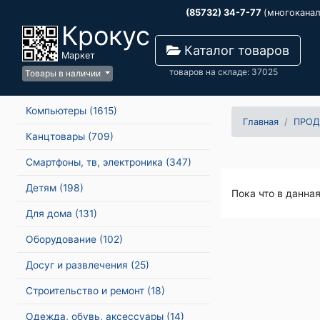
(85732) 34-7-77
(многокана
Крокус
Каталог товаров
Маркет
товаров на складе: 37025
Товары в наличии
Компьютеры
(1615)
Главная
ПРОД
Канцтовары
(709)
Смартфоны, тв, электроника
(347)
Детям
(198)
Пока что в данна
Для дома
(131)
Оборудование
(102)
Досуг и развлечения
(25)
Строительство и ремонт
(18)
Одежда, обувь, аксессуары
(14)