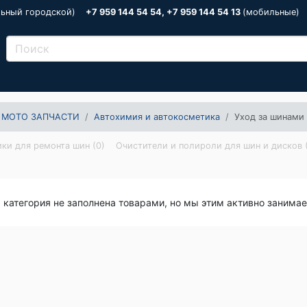
льный городской)
+7 959 144 54 54, +7 959 144 54 13
(мобильные)
 МОТО ЗАПЧАСТИ
Автохимия и автокосметика
Уход за шинами
ки для ремонта шин (0)
Очистители и полироли для шин и дисков 
я категория не заполнена товарами, но мы этим активно занима