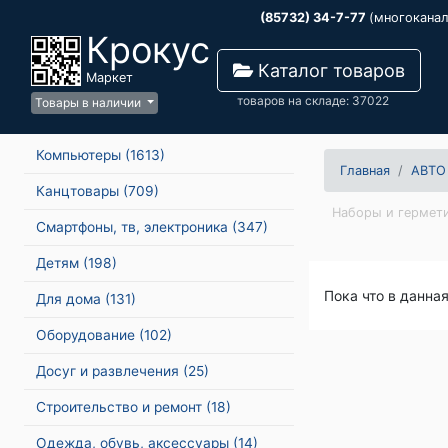
(85732) 34-7-77
(многокана
Крокус
Каталог товаров
Маркет
товаров на складе: 37022
Товары в наличии
Компьютеры
(1613)
Главная
АВТО
Канцтовары
(709)
Наборы и гермети
Смартфоны, тв, электроника
(347)
Детям
(198)
Пока что в данна
Для дома
(131)
Оборудование
(102)
Досуг и развлечения
(25)
Строительство и ремонт
(18)
Одежда, обувь, аксессуары
(14)