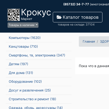
(85732) 34-7-77
(многокана
Крокус
Каталог товаров
Маркет
товаров на складе: 37104
Товары в наличии
Компьютеры
(1620)
Главная
ЗДОР
Канцтовары
(710)
Смартфоны, тв, электроника
(347)
Детям
(197)
Пока что в данна
Для дома
(131)
Оборудование
(102)
Досуг и развлечения
(25)
Строительство и ремонт
(18)
Одежда, обувь, аксессуары
(14)