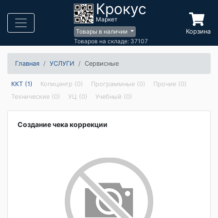
Крокус
Маркет
Корзина
Товары в наличии
Товаров на складе: 37107
Главная
УСЛУГИ
Сервисные
ККТ (1)
Копицентр (0)
Программные (0)
Прочие (0)
Технические (0)
УЦ (0)
Учебный (0)
Создание чека коррекции