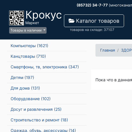
(85732) 34-7-77
(многокана
Крокус
Каталог товаров
Маркет
товаров на складе: 37107
Товары в наличии
Компьютеры
(1621)
Главная
ЗДОР
Канцтовары
(710)
Смартфоны, тв, электроника
(347)
Детям
(197)
Пока что в данна
Для дома
(131)
Оборудование
(102)
Досуг и развлечения
(25)
Строительство и ремонт
(18)
Одежда, обувь, аксессуары
(14)