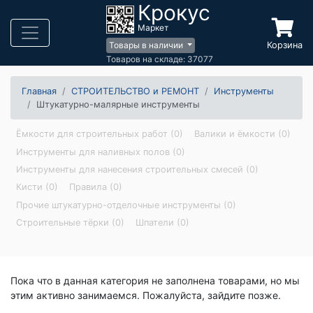
Крокус
Маркет
Корзина
Товары в наличии
Товаров на складе: 37077
Главная
СТРОИТЕЛЬСТВО и РЕМОНТ
Инструменты
Штукатурно-малярные инструменты
Ёмкости для строительных работ (0)
Валики и ёмкости (0)
Инструменты для наливных полов (0)
Инструменты для нанесения строительных смесей (0)
Кисти (0)
Правила (0)
Прочие штукатурно-отделочные инструменты (0)
Строительные тёрки (0)
Шпатели (0)
Пока что в данная категория не заполнена товарами, но мы
этим активно занимаемся. Пожалуйста, зайдите позже.