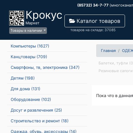
(85732) 34-7-77
(многокана
Крокус
Каталог товаров
Маркет
товаров на складе: 37085
Товары в наличии
Компьютеры
(1627)
Главная
ОДЕЖ
Канцтовары
(709)
Балетки, туфли (0
Смартфоны, тв, электроника
(347)
Резиновые сапоги
Детям
(198)
Для дома
(131)
Пока что в данна
Оборудование
(102)
Досуг и развлечения
(25)
Строительство и ремонт
(18)
Одежда, обувь, аксессуары
(14)