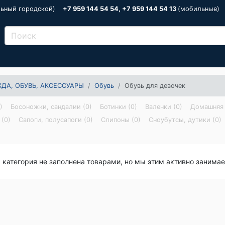
льный городской)
+7 959 144 54 54, +7 959 144 54 13
(мобильные)
ДА, ОБУВЬ, АКСЕССУАРЫ
Обувь
Обувь для девочек
)
Босоножки, сандалии (0)
Ботинки (0)
Валенки (0)
Домашняя 
 (0)
Сапоги, полусапоги (0)
Слипоны (0)
Сноубутсы, дутики (0)
я категория не заполнена товарами, но мы этим активно занима