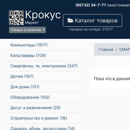
(85732) 34-7-77
(многокана
Крокус
Каталог товаров
Маркет
товаров на складе: 37077
Товары в наличии
Компьютеры
(1617)
Главная
СМАР
Канцтовары
(709)
Смартфоны, тв, электроника
(347)
Детям
(197)
Пока что в данна
Для дома
(131)
Оборудование
(102)
Досуг и развлечения
(25)
Строительство и ремонт
(18)
Одежда, обувь, аксессуары
(14)