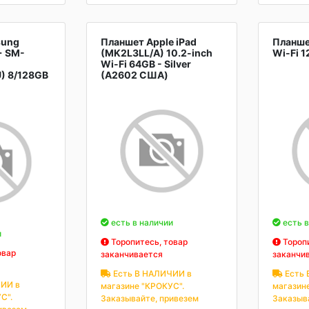
sung
Планшет Apple iPad
Планшет
+ SM-
(MK2L3LL/A) 10.2-inch
Wi-Fi 1
Wi-Fi 64GB - Silver
) 8/128GB
(A2602 США)
есть в наличии
есть в
и
Торопитесь, товар
Торопи
овар
заканчивается
заканчи
Есть В НАЛИЧИИ в
Есть 
ИИ в
магазине "КРОКУС".
магазин
С".
Заказывайте, привезем
Заказыв