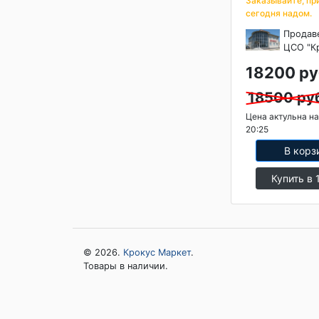
Заказывайте, пр
сегодня надом.
Продав
ЦСО "К
18200 ру
18500 ру
Цена актульна на
20:25
В корз
Купить в 
© 2026.
Крокус Маркет
.
Товары в наличии.