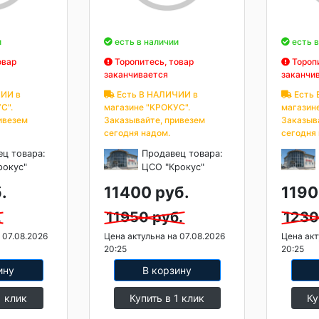
и
есть в наличии
есть в
овар
Торопитесь, товар
Торопи
заканчивается
заканчи
ИИ в
Есть В НАЛИЧИИ в
Есть 
С".
магазине "КРОКУС".
магазин
ивезем
Заказывайте, привезем
Заказыв
сегодня надом.
сегодня
ец товара:
Продавец товара:
рокус"
ЦСО "Крокус"
.
11400 руб.
1190
.
11950 руб.
1230
 07.08.2026
Цена актульна на 07.08.2026
Цена акт
20:25
20:25
ину
В корзину
1 клик
Купить в 1 клик
Ку