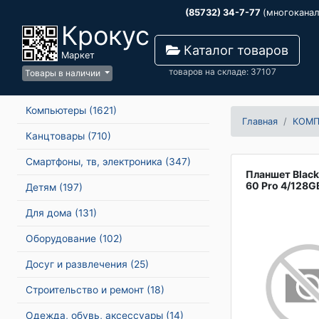
(85732) 34-7-77
(многокана
Крокус
Каталог товаров
Маркет
товаров на складе: 37107
Товары в наличии
Компьютеры
(1621)
Главная
КОМ
Канцтовары
(710)
Смартфоны, тв, электроника
(347)
Планшет Black
60 Pro 4/128G
Детям
(197)
Для дома
(131)
Оборудование
(102)
Досуг и развлечения
(25)
Строительство и ремонт
(18)
Одежда, обувь, аксессуары
(14)