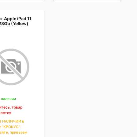
 Apple iPad 11
28Gb (Yellow)
 наличии
тесь, товар
вается
В НАЛИЧИИ в
е "КРОКУС".
айте, привезем