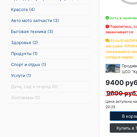
Красота
(4)
есть в наличи
Авто мото запчасти
(3)
Торопитесь, т
Бытовая техника
(3)
заканчивается
Есть В НАЛИЧ
Здоровье
(2)
магазине "КРОКУ
Заказывайте, пр
Продукты
(1)
сегодня надом.
Спорт и отдых
(1)
Продав
ЦСО "К
Услуги
(1)
9400 руб
Дача, сад и огород
(0)
9600 руб
Зоотовары
(0)
Цена актульна на
20:25
В корз
Купить в 