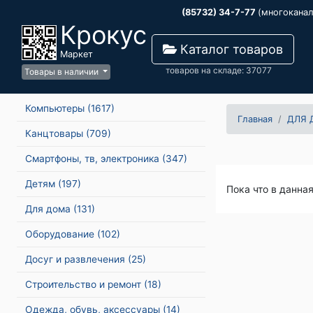
(85732) 34-7-77
(многокана
Крокус
Каталог товаров
Маркет
товаров на складе: 37077
Товары в наличии
Компьютеры
(1617)
Главная
ДЛЯ 
Канцтовары
(709)
Смартфоны, тв, электроника
(347)
Детям
(197)
Пока что в данна
Для дома
(131)
Оборудование
(102)
Досуг и развлечения
(25)
Строительство и ремонт
(18)
Одежда, обувь, аксессуары
(14)