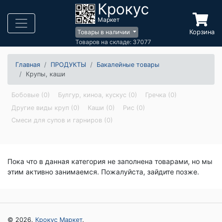
Крокус
Маркет
Корзина
Товары в наличии
Товаров на складе: 37077
Главная
ПРОДУКТЫ
Бакалейные товары
Крупы, каши
Бобовые (0)
Булгур, киноа, кускус (0)
Гречка (0)
Другие виды круп (0)
Каши (0)
Рис (0)
Смеси для супов и гарниров (0)
Пока что в данная категория не заполнена товарами, но мы
этим активно занимаемся. Пожалуйста, зайдите позже.
© 2026.
Крокус Маркет
.