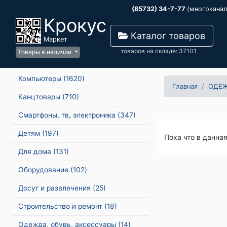
(85732) 34-7-77
(многокана
Крокус
Каталог товаров
Маркет
товаров на складе: 37101
Товары в наличии
Компьютеры
(1620)
Главная
ОДЕЖ
Канцтовары
(710)
Смартфоны, тв, электроника
(347)
Детям
(197)
Пока что в данна
Для дома
(131)
Оборудование
(102)
Досуг и развлечения
(25)
Строительство и ремонт
(18)
Одежда, обувь, аксессуары
(14)