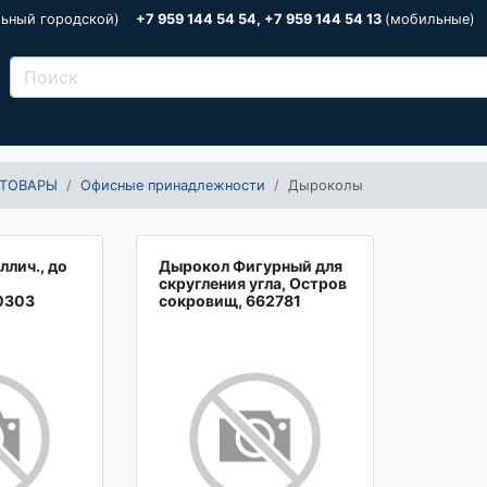
льный городской)
+7 959 144 54 54, +7 959 144 54 13
(мобильные)
ТОВАРЫ
Офисные принадлежности
Дыроколы
лич., до
Дырокол Фигурный для
скругления угла, Остров
0303
сокровищ, 662781