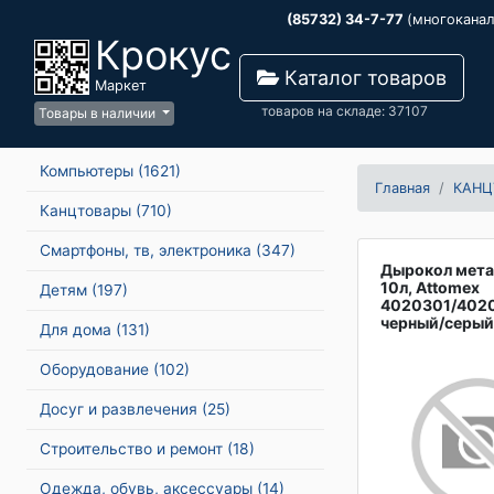
(85732) 34-7-77
(многокана
Крокус
Каталог товаров
Маркет
товаров на складе: 37107
Товары в наличии
Компьютеры
(1621)
Главная
КАНЦ
Канцтовары
(710)
Смартфоны, тв, электроника
(347)
Дырокол метал
10л, Attomex
Детям
(197)
4020301/402
черный/серый
Для дома
(131)
Оборудование
(102)
Досуг и развлечения
(25)
Строительство и ремонт
(18)
Одежда, обувь, аксессуары
(14)