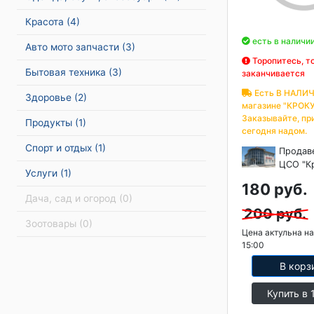
Красота
(4)
есть в наличи
Авто мото запчасти
(3)
Торопитесь, т
Бытовая техника
(3)
заканчивается
Есть В НАЛИЧ
Здоровье
(2)
магазине "КРОКУ
Заказывайте, пр
Продукты
(1)
сегодня надом.
Спорт и отдых
(1)
Продав
ЦСО "К
Услуги
(1)
180 руб.
Дача, сад и огород
(0)
200 руб.
Зоотовары
(0)
Цена актульна на
15:00
В корз
Купить в 