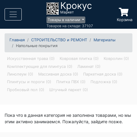
Крокус
Маркет
Корзина
Товары в наличии
Товаров на складе: 37107
Главная
СТРОИТЕЛЬСТВО и РЕМОНТ
Материалы
Напольные покрытия
Искусственная трава (0)
Ковровая плитка (0)
Ковролин (0)
Комплектующие для плинтуса (0)
Ламинат (0)
Линолеум (0)
Массивная доска (0)
Паркетная доска (0)
Плинтусы и пороги (0)
Плитка ПВХ (0)
Подложка (0)
Пробковый пол (0)
Штучный паркет (0)
Пока что в данная категория не заполнена товарами, но мы
этим активно занимаемся. Пожалуйста, зайдите позже.