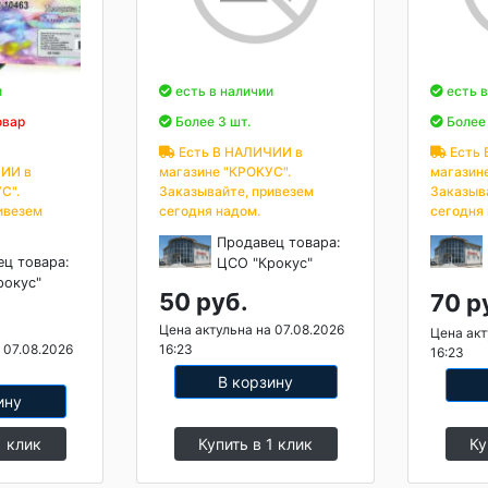
и
есть в наличии
есть в
овар
Более 3 шт.
Более 
Есть В НАЛИЧИИ в
Есть 
ИИ в
магазине "КРОКУС".
магазин
С".
Заказывайте, привезем
Заказыв
ивезем
сегодня надом.
сегодня
Продавец товара:
ец товара:
ЦСО "Крокус"
рокус"
50 руб.
70 р
Цена актульна на 07.08.2026
Цена акт
 07.08.2026
16:23
16:23
В корзину
ину
1 клик
Купить в 1 клик
Ку