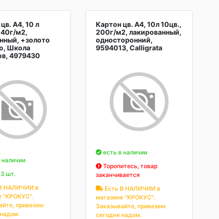
цв. А4, 10 л
Картон цв. А4, 10л 10цв.,
240г/м2,
200г/м2, лакированный,
нный, +золото
односторонний,
о, Школа
9594013, Calligrata
ов, 4979430
есть в наличии
 наличии
Торопитесь, товар
3 шт.
заканчивается
В НАЛИЧИИ в
Есть В НАЛИЧИИ в
е "КРОКУС".
магазине "КРОКУС".
айте, привезем
Заказывайте, привезем
 надом.
сегодня надом.