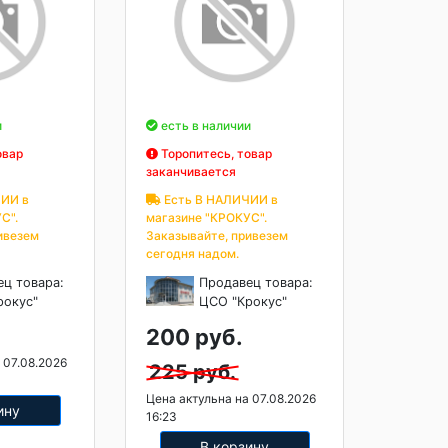
и
есть в наличии
овар
Торопитесь, товар
заканчивается
ИИ в
Есть В НАЛИЧИИ в
С".
магазине "КРОКУС".
ивезем
Заказывайте, привезем
сегодня надом.
ец товара:
Продавец товара:
рокус"
ЦСО "Крокус"
200 руб.
 07.08.2026
225 руб.
Цена актульна на 07.08.2026
ину
16:23
В корзину