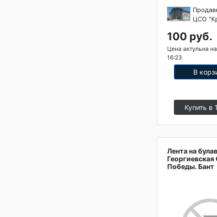
Продав
ЦСО "К
100 руб.
Цена актульна на
16:23
В корз
Купить в 
Лента на була
Георгиевская
Победы. Бант