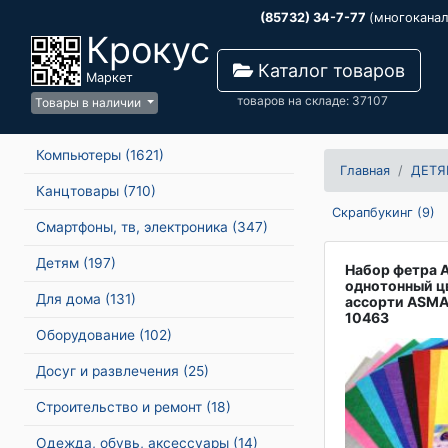
(85732) 34-7-77
(многокана
Крокус
Каталог товаров
Маркет
товаров на складе: 37107
Товары в наличии
Компьютеры
(1621)
Главная
ДЕТЯ
Канцтовары
(710)
Скрапбукинг (9)
Смартфоны, тв, электроника
(347)
Детям
(197)
Набор фетра А
однотонный ц
Для дома
(131)
ассорти ASMA
10463
Оборудование
(102)
Досуг и развлечения
(25)
Строительство и ремонт
(18)
Одежда, обувь, аксессуары
(14)