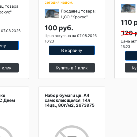
сегодня надом.
ец товара:
Продавец товара:
рокус"
ЦСО "Крокус"
110 
100 руб.
 07.08.2026
120 
Цена актульна на 07.08.2026
16:23
Цена акт
ину
16:23
В корзину
1 клик
Купить в 1 клик
Ку
вке
Набор бумаги цв. А4
 С Днем
самоклеющеяся, 14л
14цв., 80г/м2, 2673975