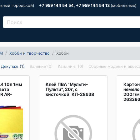
льный городской)
+7 959 144 54 54, +7 959 144 54 13
(мобильные)
М
Хобби и творчество
Хобби
Декупаж (1)
Валяние (0)
Квиллинг (0)
Сборные модели и аксесс
4 10л 1мм
Клей ПВА "Мульти-
Картон 
вета
Пульти", 20г, с
немелов
R AR-
кисточкой, КЛ-28638
200г/м2
26339