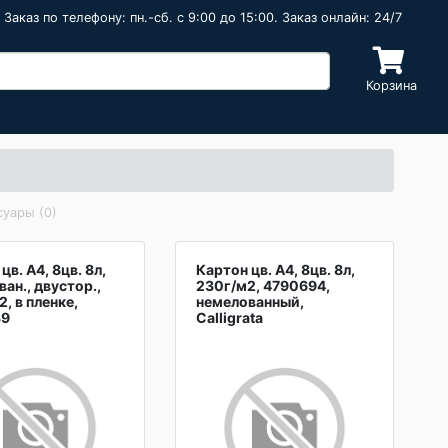
Заказ по телефону: пн.-сб. c 9:00 до 15:00. Заказ онлайн: 24/7
Корзина
уары (0)
цв. А4, 8цв. 8л,
Картон цв. А4, 8цв. 8л,
ан., двустор.,
230г/м2, 4790694,
, в пленке,
немелованный,
39
Calligrata