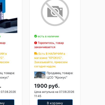
и
есть в наличии
овар
Торопитесь, товар
заканчивается
ИИ в
Есть В НАЛИЧИИ в
С".
магазине "КРОКУС".
ивезем
Заказывайте, привезем
сегодня надом.
ец товара:
Продавец товара:
рокус"
ЦСО "Крокус"
.
1900 руб.
 07.08.2026
Цена актульна на 07.08.2026
11:45
ину
В корзину