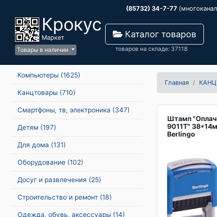
(85732) 34-7-77
(многокана
Крокус
Каталог товаров
Маркет
товаров на складе: 37118
Товары в наличии
Компьютеры
(1625)
Главная
КАНЦ
Канцтовары
(710)
Смартфоны, тв, электроника
(347)
Штамп "Оплач
9011Т" 38*14
Детям
(197)
Berlingo
Для дома
(131)
Оборудование
(102)
Досуг и развлечения
(25)
Строительство и ремонт
(18)
Одежда, обувь, аксессуары
(14)