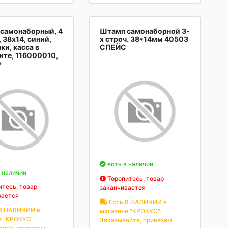
самонаборный, 4
Штамп самонаборной 3-
 38х14, синий,
х строч. 38*14мм 40503
ки, касса в
СПЕЙС
кте, 116000010,
0
есть в наличии
 наличии
Торопитесь, товар
тесь, товар
заканчивается
вается
Есть В НАЛИЧИИ в
В НАЛИЧИИ в
магазине "КРОКУС".
е "КРОКУС".
Заказывайте, привезем