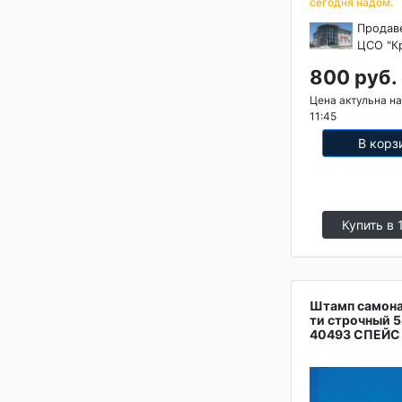
сегодня надом.
Продав
ЦСО "К
800 руб.
Цена актульна на
11:45
В корз
Купить в 
Штамп самона
ти строчный 
40493 СПЕЙС