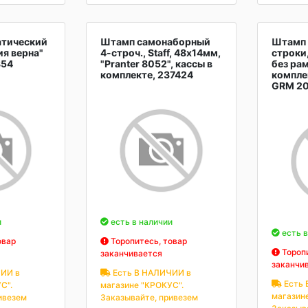
атический
Штамп самонаборный
Штамп 
я верна"
4-строч., Staff, 48х14мм,
строки,
854
"Pranter 8052", кассы в
без рам
комплекте, 237424
компле
GRM 2
и
есть в наличии
есть в
овар
Торопитесь, товар
Торопи
заканчивается
заканчи
ИИ в
Есть В НАЛИЧИИ в
Есть 
С".
магазине "КРОКУС".
магазин
ивезем
Заказывайте, привезем