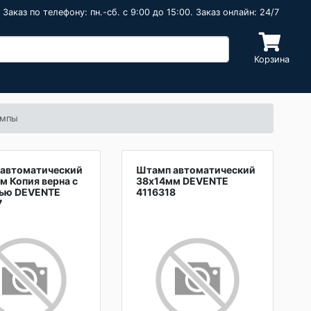
Заказ по телефону: пн.-сб. c 9:00 до 15:00. Заказ онлайн: 24/7
Корзина
ампы
автоматический
Штамп автоматический
м Копия верна с
38х14мм DEVENTE
ью DEVENTE
4116318
7