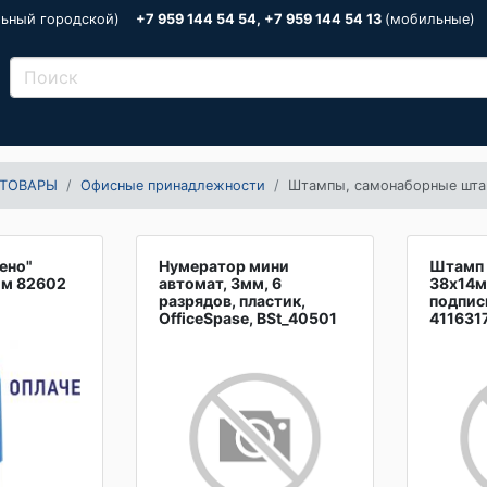
льный городской)
+7 959 144 54 54, +7 959 144 54 13
(мобильные)
ТОВАРЫ
Офисные принадлежности
Штампы, самонаборные шт
ено"
Нумератор мини
Штамп 
мм 82602
автомат, 3мм, 6
38х14м
разрядов, пластик,
подпис
OfficeSpase, BSt_40501
411631