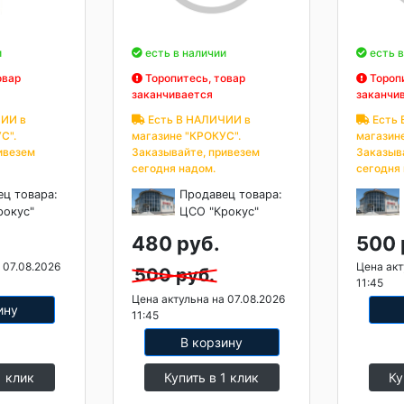
и
есть в наличии
есть в
овар
Торопитесь, товар
Торопи
заканчивается
заканчи
ИИ в
Есть В НАЛИЧИИ в
Есть 
С".
магазине "КРОКУС".
магазин
ивезем
Заказывайте, привезем
Заказыв
сегодня надом.
сегодня
ец товара:
Продавец товара:
рокус"
ЦСО "Крокус"
480 руб.
500 
 07.08.2026
Цена акт
500 руб.
11:45
Цена актульна на 07.08.2026
ину
11:45
В корзину
1 клик
Купить в 1 клик
Ку