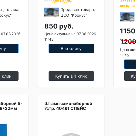
Заказыв
сегодня надом.
сегодня
ец товара:
Продавец товара:
рокус"
ЦСО "Крокус"
850 руб.
1150
 07.08.2026
Цена актульна на 07.08.2026
11:45
1200
ину
В корзину
Цена акт
11:45
1 клик
Купить в 1 клик
Ку
борной 5-
Штамп самонаборной
58*22мм
7стр. 40491 СПЕЙС