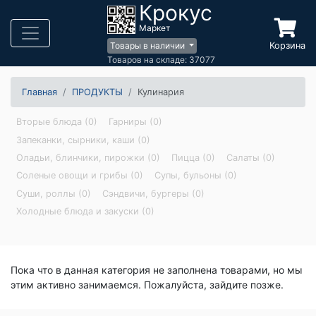
Крокус
Маркет
Корзина
Товары в наличии
Товаров на складе: 37077
Главная
ПРОДУКТЫ
Кулинария
Вторые блюда (0)
Гарниры (0)
Запеканки, сырники, каши (0)
Оладьи, блинчики, пирожки (0)
Пицца (0)
Салаты (0)
Соленые овощи и грибы (0)
Супы, бульоны (0)
Суши, роллы (0)
Сэндвичи, бургеры (0)
Холодные блюда и закуски (0)
Пока что в данная категория не заполнена товарами, но мы
этим активно занимаемся. Пожалуйста, зайдите позже.