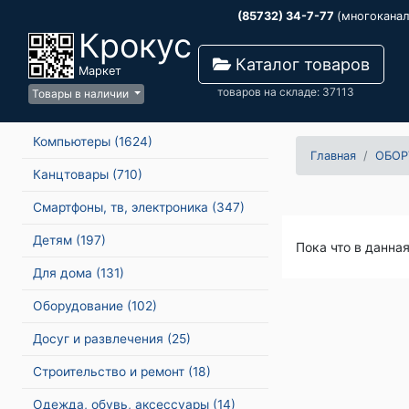
(85732) 34-7-77
(многокана
Крокус
Каталог товаров
Маркет
товаров на складе: 37113
Товары в наличии
Компьютеры
(1624)
Главная
ОБОР
Канцтовары
(710)
Смартфоны, тв, электроника
(347)
Детям
(197)
Пока что в данна
Для дома
(131)
Оборудование
(102)
Досуг и развлечения
(25)
Строительство и ремонт
(18)
Одежда, обувь, аксессуары
(14)