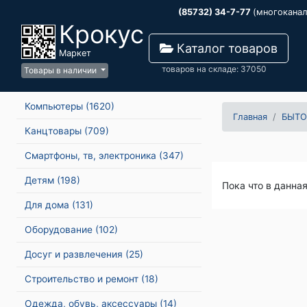
(85732) 34-7-77
(многокана
Крокус
Каталог товаров
Маркет
товаров на складе: 37050
Товары в наличии
Компьютеры
(1620)
Главная
БЫТО
Канцтовары
(709)
Смартфоны, тв, электроника
(347)
Детям
(198)
Пока что в данна
Для дома
(131)
Оборудование
(102)
Досуг и развлечения
(25)
Строительство и ремонт
(18)
Одежда, обувь, аксессуары
(14)