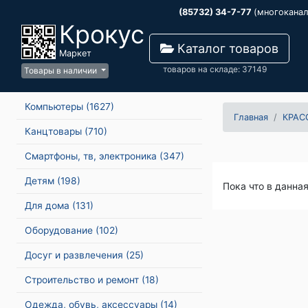
(85732) 34-7-77
(многокана
Крокус
Каталог товаров
Маркет
товаров на складе: 37149
Товары в наличии
Компьютеры
(1627)
Главная
КРАС
Канцтовары
(710)
Смартфоны, тв, электроника
(347)
Детям
(198)
Пока что в данна
Для дома
(131)
Оборудование
(102)
Досуг и развлечения
(25)
Строительство и ремонт
(18)
Одежда, обувь, аксессуары
(14)