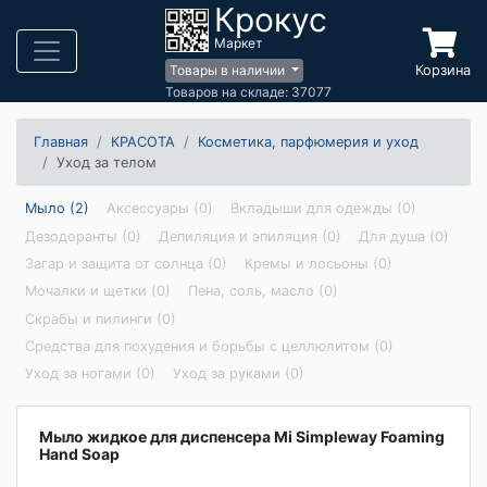
Крокус
Маркет
Корзина
Товары в наличии
Товаров на складе: 37077
Главная
КРАСОТА
Косметика, парфюмерия и уход
Уход за телом
Мыло (2)
Аксессуары (0)
Вкладыши для одежды (0)
Дезодоранты (0)
Депиляция и эпиляция (0)
Для душа (0)
Загар и защита от солнца (0)
Кремы и лосьоны (0)
Мочалки и щетки (0)
Пена, соль, масло (0)
Скрабы и пилинги (0)
Средства для похудения и борьбы с целлюлитом (0)
Уход за ногами (0)
Уход за руками (0)
Мыло жидкое для диспенсера Mi Simpleway Foaming
Hand Soap