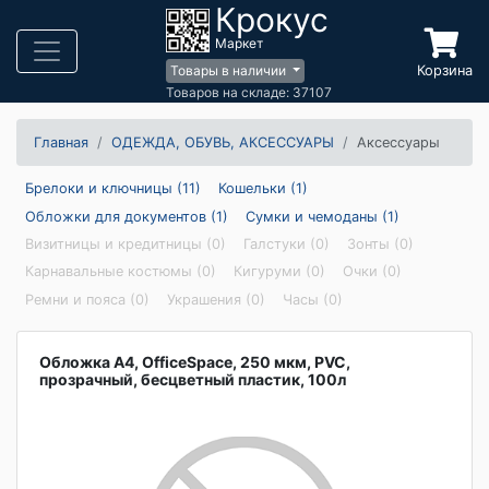
Крокус
Маркет
Корзина
Товары в наличии
Товаров на складе: 37107
Главная
ОДЕЖДА, ОБУВЬ, АКСЕССУАРЫ
Аксессуары
Брелоки и ключницы (11)
Кошельки (1)
Обложки для документов (1)
Сумки и чемоданы (1)
Визитницы и кредитницы (0)
Галстуки (0)
Зонты (0)
Карнавальные костюмы (0)
Кигуруми (0)
Очки (0)
Ремни и пояса (0)
Украшения (0)
Часы (0)
Обложка А4, OfficeSpace, 250 мкм, PVC,
прозрачный, бесцветный пластик, 100л