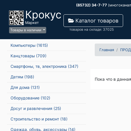
(85732) 34-7-77
(многокана
Крокус
Каталог товаров
Маркет
товаров на складе: 37025
Товары в наличии
Компьютеры
(1615)
Главная
ПРОД
Канцтовары
(709)
Смартфоны, тв, электроника
(347)
Детям
(198)
Пока что в данна
Для дома
(131)
Оборудование
(102)
Досуг и развлечения
(25)
Строительство и ремонт
(18)
Одежда, обувь, аксессуары
(14)