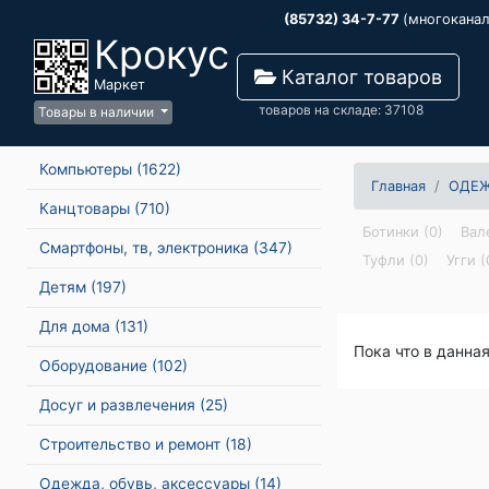
(85732) 34-7-77
(многокана
Крокус
Каталог товаров
Маркет
товаров на складе: 37108
Товары в наличии
Компьютеры
(1622)
Главная
ОДЕЖ
Канцтовары
(710)
Ботинки (0)
Вал
Смартфоны, тв, электроника
(347)
Туфли (0)
Угги (
Детям
(197)
Для дома
(131)
Пока что в данна
Оборудование
(102)
Досуг и развлечения
(25)
Строительство и ремонт
(18)
Одежда, обувь, аксессуары
(14)