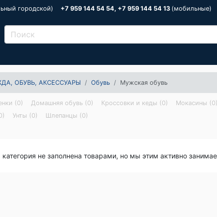
льный городской)
+7 959 144 54 54, +7 959 144 54 13
(мобильные)
ДА, ОБУВЬ, АКСЕССУАРЫ
Обувь
Мужская обувь
енки (0)
Домашняя обувь (0)
Кроссовки и кеды (0)
Мокасины (0
0)
Унты (0)
Шлепанцы (0)
я категория не заполнена товарами, но мы этим активно занима