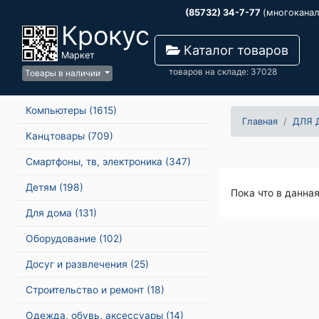
(85732) 34-7-77
(многокана
Крокус
Каталог товаров
Маркет
товаров на складе: 37028
Товары в наличии
Компьютеры
(1615)
Главная
ДЛЯ 
Канцтовары
(709)
Смартфоны, тв, электроника
(347)
Детям
(198)
Пока что в данна
Для дома
(131)
Оборудование
(102)
Досуг и развлечения
(25)
Строительство и ремонт
(18)
Одежда, обувь, аксессуары
(14)