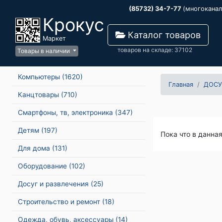
(85732) 34-7-77
(многокана
Крокус
Каталог товаров
Маркет
товаров на складе: 37102
Товары в наличии
Компьютеры
(1620)
Главная
ДОСУ
Канцтовары
(710)
Смартфоны, тв, электроника
(347)
Детям
(197)
Пока что в данна
Для дома
(131)
Оборудование
(102)
Досуг и развлечения
(25)
Строительство и ремонт
(18)
Одежда, обувь, аксессуары
(14)