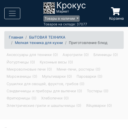
Крокус
Маркет
Корзина
Товары в наличии
Товаров на складе: 37077
Главная
БЫТОВАЯ ТЕХНИКА
Мелкая техника для кухни
Приготовление блюд
Аксессуары для техники (0)
Аэрогрили (0)
Блинницы (0)
Йогуртницы (0)
Кухонные весы (0)
Микроволновые печи (0)
Мини-печи, ростеры (0)
Мороженицы (0)
Мультиварки (0)
Пароварки (0)
Сушилки для овощей, фруктов, грибов (0)
Сэндвичницы и приборы для выпечки (0)
Тостеры (0)
Фритюрницы (0)
Хлебопечки (0)
Электрические грили и шашлычницы (0)
Яйцеварки (0)