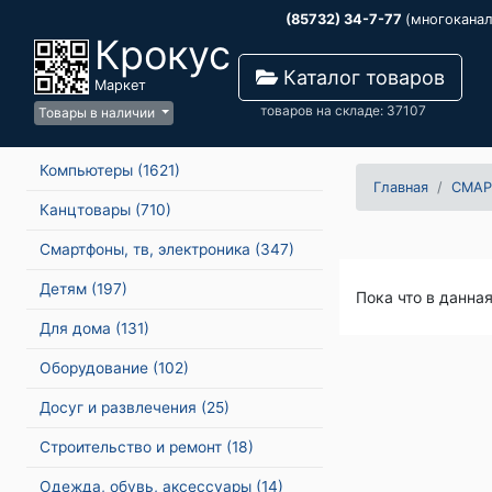
(85732) 34-7-77
(многокана
Крокус
Каталог товаров
Маркет
товаров на складе: 37107
Товары в наличии
Компьютеры
(1621)
Главная
СМАР
Канцтовары
(710)
Смартфоны, тв, электроника
(347)
Детям
(197)
Пока что в данна
Для дома
(131)
Оборудование
(102)
Досуг и развлечения
(25)
Строительство и ремонт
(18)
Одежда, обувь, аксессуары
(14)