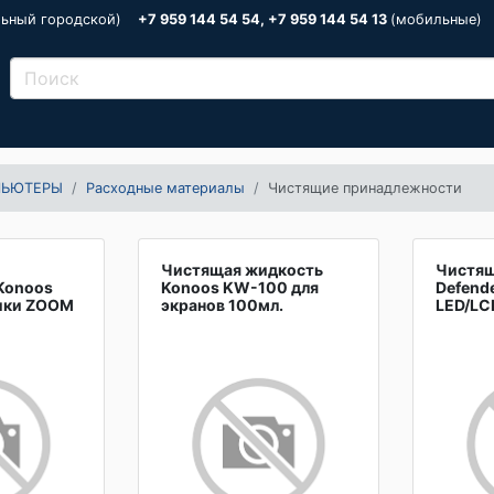
льный городской)
+7 959 144 54 54, +7 959 144 54 13
(мобильные)
ПЬЮТЕРЫ
Расходные материалы
Чистящие принадлежности
Чистящая жидкость
Чистящ
Konoos
Konoos KW-100 для
Defend
тики ZOOM
экранов 100мл.
LED/LC