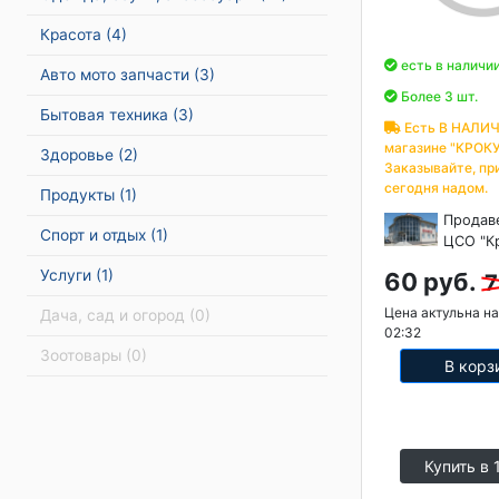
Красота
(4)
есть в наличи
Авто мото запчасти
(3)
Более 3 шт.
Бытовая техника
(3)
Есть В НАЛИЧ
магазине "КРОКУ
Здоровье
(2)
Заказывайте, пр
сегодня надом.
Продукты
(1)
Продав
Спорт и отдых
(1)
ЦСО "К
Услуги
(1)
60 руб.
7
Цена актульна на
Дача, сад и огород
(0)
02:32
Зоотовары
(0)
В корз
Купить в 