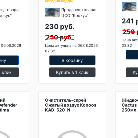
сегодня надом.
ец товара:
Продавец товара:
рокус"
ЦСО "Крокус"
241 
230 руб.
250 
250 руб.
Цена акт
 06.08.2026
Цена актульна на 06.08.2026
02:32
02:32
ину
В корзину
1 клик
Купить в 1 клик
Ку
кий
Очиститель-спрей
Жидкос
Defender
Сжатый воздух Konoos
Cactus
tima
KAD-520-N
250мл