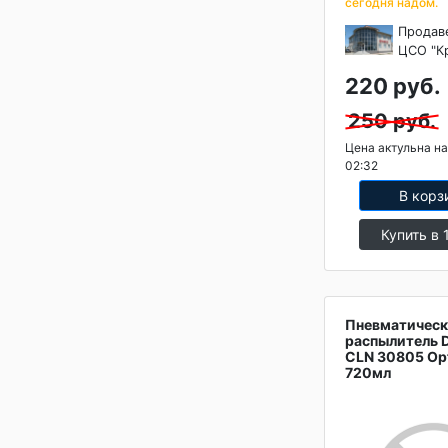
сегодня надом.
Продав
ЦСО "К
220 руб.
250 руб.
Цена актульна на
02:32
В корз
Купить в 
Пневматичес
распылитель 
CLN 30805 Op
720мл