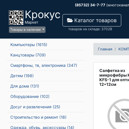
(85732) 34-7-77
(многокана
Крокус
Каталог товаров
Маркет
товаров на складе: 37028
Товары в наличии
Компьютеры
(1615)
Главная
КОМ
Канцтовары
(709)
Смартфоны, тв, электроника
(347)
Салфетка из
микрофибры 
Детям
(198)
KFS-1 для оп
12*12см
Для дома
(131)
Оборудование
(102)
Досуг и развлечения
(25)
Строительство и ремонт
(18)
Одежда, обувь, аксессуары
(14)