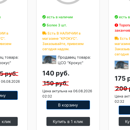
и
есть в наличии
есть в
Более 3 шт.
Торопи
заканчи
ИИ в
Есть В НАЛИЧИИ в
С".
магазине "КРОКУС".
Есть 
ивезем
Заказывайте, привезем
магазин
сегодня надом.
Заказыв
сегодня
ец товара:
Продавец товара:
рокус"
ЦСО "Крокус"
140 руб.
5 руб.
175 
 06.08.2026
150 руб.
200 
Цена актульна на 06.08.2026
ину
02:32
Цена акт
02:32
В корзину
1 клик
Купить в 1 клик
Ку