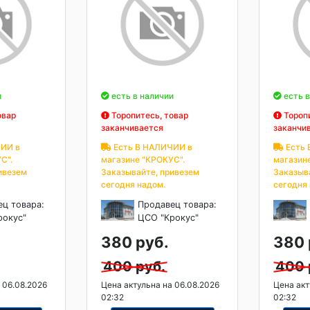
и
есть в наличии
есть в
овар
Торопитесь, товар
Торопи
заканчивается
заканчи
ИИ в
Есть В НАЛИЧИИ в
Есть 
С".
магазине "КРОКУС".
магазин
ивезем
Заказывайте, привезем
Заказыв
сегодня надом.
сегодня
ец товара:
Продавец товара:
рокус"
ЦСО "Крокус"
380 руб.
380 
400 руб.
400 
 06.08.2026
Цена актульна на 06.08.2026
Цена акт
02:32
02:32