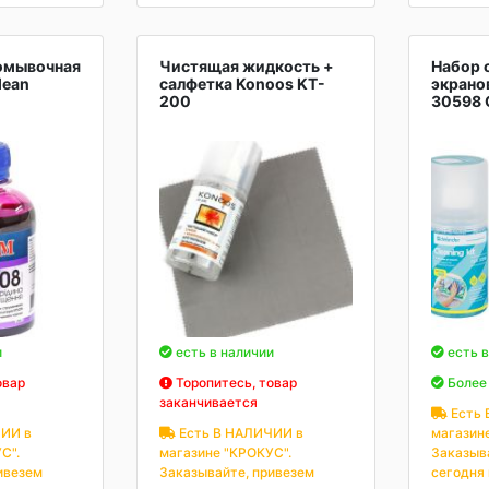
омывочная
Чистящая жидкость +
Набор 
lean
салфетка Konoos KT-
экранов
200
30598 
и
есть в наличии
есть в
овар
Торопитесь, товар
Более 
заканчивается
Есть 
ИИ в
Есть В НАЛИЧИИ в
магазин
С".
магазине "КРОКУС".
Заказыв
ивезем
Заказывайте, привезем
сегодня