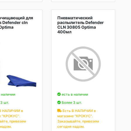
очищающий для
Пневматический
 Defender cln
распылитель Defender
Optima
CLN 30805 Optima
400мл
 наличии
есть в наличии
3 шт.
Более 3 шт.
В НАЛИЧИИ в
Есть В НАЛИЧИИ в
е "КРОКУС".
магазине "КРОКУС".
айте, привезем
Заказывайте, привезем
 надом.
сегодня надом.