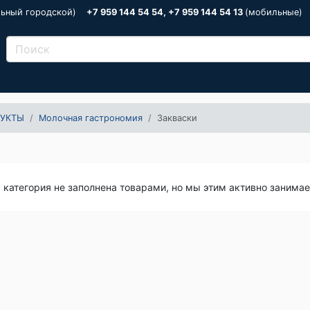
льный городской)
+7 959 144 54 54, +7 959 144 54 13
(мобильные)
УКТЫ
Молочная гастрономия
Закваски
я категория не заполнена товарами, но мы этим активно занима