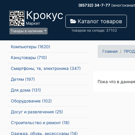
(85732) 34-7-77
(многокана
Крокус
Каталог товаров
Маркет
товаров на складе: 37102
Товары в наличии
Компьютеры
(1620)
Главная
ПРОД
Канцтовары
(710)
Смартфоны, тв, электроника
(347)
Детям
(197)
Пока что в данна
Для дома
(131)
Оборудование
(102)
Досуг и развлечения
(25)
Строительство и ремонт
(18)
Одежда, обувь, аксессуары
(14)