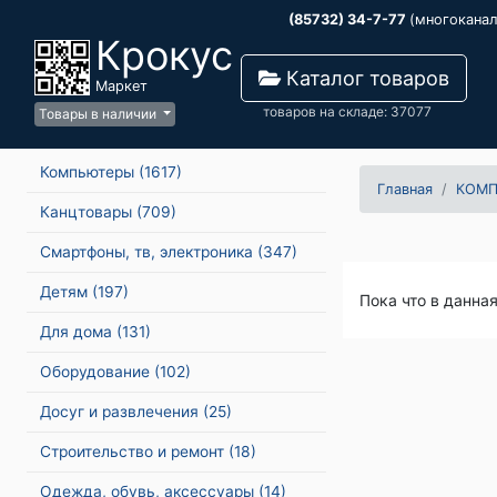
(85732) 34-7-77
(многокана
Крокус
Каталог товаров
Маркет
товаров на складе: 37077
Товары в наличии
Компьютеры
(1617)
Главная
КОМ
Канцтовары
(709)
Смартфоны, тв, электроника
(347)
Детям
(197)
Пока что в данна
Для дома
(131)
Оборудование
(102)
Досуг и развлечения
(25)
Строительство и ремонт
(18)
Одежда, обувь, аксессуары
(14)